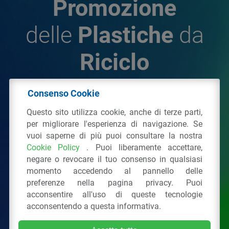
Promozione
delle
Plastiche
da
Riciclo
Consenso Cookie
© 2026 - IPPR Istituto per la Promozione delle
Questo sito utilizza cookie, anche di terze parti,
Plastiche da Riciclo
per migliorare l'esperienza di navigazione. Se
C.F. 97381090154
vuoi saperne di più puoi consultare la nostra
Cookie Policy
. Puoi liberamente accettare,
Via San Vittore 36
20123
Milano
(MI)
negare o revocare il tuo consenso in qualsiasi
Tel.: 02 43928225.
momento accedendo al pannello delle
preferenze nella pagina privacy. Puoi
acconsentire all'uso di queste tecnologie
Tutti i diritti riservati
Privacy Policy
&
Cookie
acconsentendo a questa informativa.