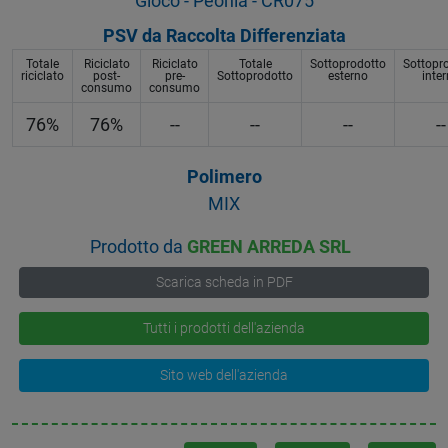
Gioco - Peonia - CR075
PSV da Raccolta Differenziata
Totale
Riciclato
Riciclato
Totale
Sottoprodotto
Sottopr
riciclato
post-
pre-
Sottoprodotto
esterno
inte
consumo
consumo
76%
76%
--
--
--
--
Polimero
MIX
Prodotto da
GREEN ARREDA SRL
Scarica scheda in PDF
Tutti i prodotti dell'azienda
Sito web dell'azienda