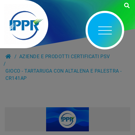
AZIENDE E PRODOTTI CERTIFICATI PSV
GIOCO - TARTARUGA CON ALTALENA E PALESTRA -
CR141AP