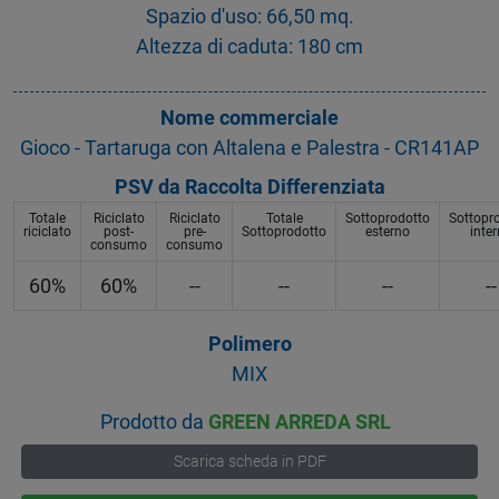
Spazio d'uso: 66,50 mq.
Altezza di caduta: 180 cm
Nome commerciale
Gioco - Tartaruga con Altalena e Palestra - CR141AP
PSV da Raccolta Differenziata
Totale
Riciclato
Riciclato
Totale
Sottoprodotto
Sottopr
riciclato
post-
pre-
Sottoprodotto
esterno
inte
consumo
consumo
60%
60%
--
--
--
--
Polimero
MIX
Prodotto da
GREEN ARREDA SRL
Scarica scheda in PDF