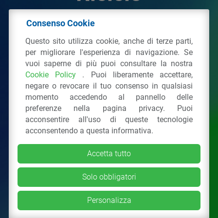
Consenso Cookie
© 2026 - IPPR Istituto per la Promozione delle
Questo sito utilizza cookie, anche di terze parti,
Plastiche da Riciclo
per migliorare l'esperienza di navigazione. Se
C.F. 97381090154
vuoi saperne di più puoi consultare la nostra
Cookie Policy
. Puoi liberamente accettare,
Via San Vittore 36
20123
Milano
(MI)
negare o revocare il tuo consenso in qualsiasi
Tel.: 02 43928225.
momento accedendo al pannello delle
preferenze nella pagina privacy. Puoi
acconsentire all'uso di queste tecnologie
Tutti i diritti riservati
Privacy Policy
&
Cookie
acconsentendo a questa informativa.
Accetta tutto
Solo obbligatori
Personalizza