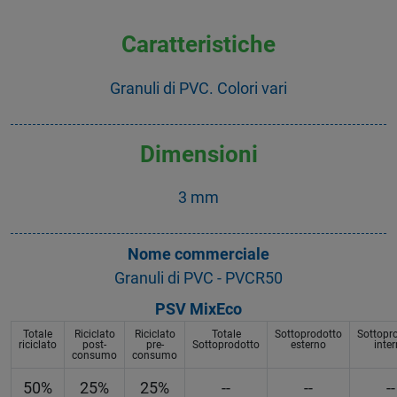
Caratteristiche
Granuli di PVC. Colori vari
Dimensioni
3 mm
Nome commerciale
Granuli di PVC - PVCR50
PSV MixEco
Totale
Riciclato
Riciclato
Totale
Sottoprodotto
Sottopr
riciclato
post-
pre-
Sottoprodotto
esterno
inte
consumo
consumo
50%
25%
25%
--
--
--