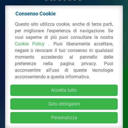
Consenso Cookie
© 2026 - IPPR Istituto per la Promozione delle
Questo sito utilizza cookie, anche di terze parti,
Plastiche da Riciclo
per migliorare l'esperienza di navigazione. Se
C.F. 97381090154
vuoi saperne di più puoi consultare la nostra
Cookie Policy
. Puoi liberamente accettare,
Via San Vittore 36
20123
Milano
(MI)
negare o revocare il tuo consenso in qualsiasi
Tel.: 02 43928225.
momento accedendo al pannello delle
preferenze nella pagina privacy. Puoi
acconsentire all'uso di queste tecnologie
Tutti i diritti riservati
Privacy Policy
&
Cookie
acconsentendo a questa informativa.
Accetta tutto
Solo obbligatori
Personalizza