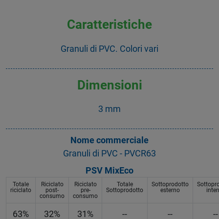
Caratteristiche
Granuli di PVC. Colori vari
Dimensioni
3 mm
Nome commerciale
Granuli di PVC - PVCR63
PSV MixEco
Totale
Riciclato
Riciclato
Totale
Sottoprodotto
Sottopr
riciclato
post-
pre-
Sottoprodotto
esterno
inte
consumo
consumo
63%
32%
31%
--
--
--