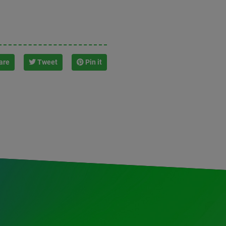
are
Tweet
Pin it