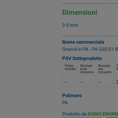
Dimensioni
3-5 mm
Nome commerciale
Granuli in PA - PA G30 D1 
PSV Sottoprodotto
Totale
Riciclato
Riciclato
T
riciclato
post-
pre-
S
consumo
consumo
--
--
--
Polimero
PA
Prodotto da
DOMO ENGINE