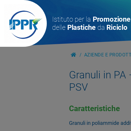
Istituto per la
Promozione
delle
Plastiche
da
Riciclo
AZIENDE E PRODOTTI
Granuli in PA
PSV
Caratteristiche
Granuli in poliammide addit