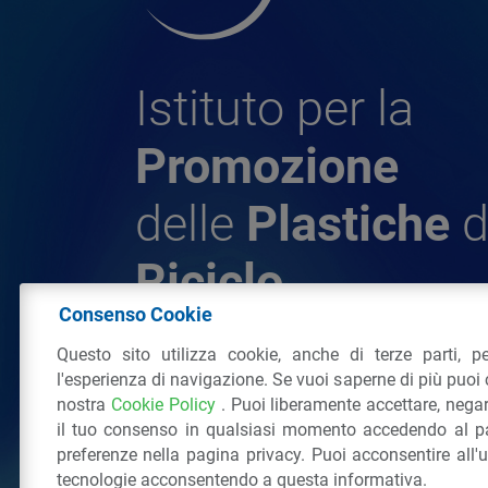
Istituto per la
Promozione
delle
Plastiche
d
Riciclo
Consenso Cookie
Questo sito utilizza cookie, anche di terze parti, pe
© 2026 - IPPR Istituto per la Promozione 
l'esperienza di navigazione. Se vuoi saperne di più puoi 
da Riciclo
nostra
Cookie Policy
. Puoi liberamente accettare, nega
C.F. 97381090154
il tuo consenso in qualsiasi momento accedendo al pa
Via San Vittore 36
20123
Milano
(MI)
Tel
preferenze nella pagina privacy. Puoi acconsentire all'
tecnologie acconsentendo a questa informativa.
Tutti i diritti riservati
Privacy Policy
&
Coo