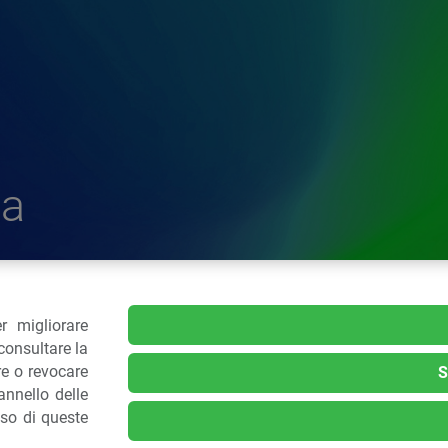
a
r migliorare
delle Plastiche
consultare la
re o revocare
S
nnello delle
.: 02 43928225.
uso di queste
kie