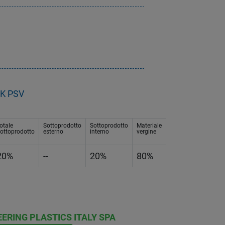
BK PSV
otale
Sottoprodotto
Sottoprodotto
Materiale
ottoprodotto
esterno
interno
vergine
20%
--
20%
80%
ERING PLASTICS ITALY SPA