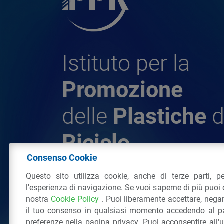
Istituto per la
Promozione
delle
Plastiche
d
Riciclo
Consenso Cookie
Questo sito utilizza cookie, anche di terze parti, pe
© 2026 - IPPR Istituto per la Promozione 
l'esperienza di navigazione. Se vuoi saperne di più puoi 
da Riciclo
nostra
Cookie Policy
. Puoi liberamente accettare, nega
C.F. 97381090154
il tuo consenso in qualsiasi momento accedendo al pa
Via San Vittore 36
20123
Milano
(MI)
Tel
preferenze nella pagina privacy. Puoi acconsentire all'