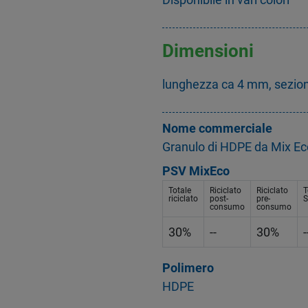
Dimensioni
lunghezza ca 4 mm, sezio
Nome commerciale
Granulo di HDPE da Mix Ec
PSV MixEco
Totale
Riciclato
Riciclato
T
riciclato
post-
pre-
S
consumo
consumo
30%
--
30%
-
Polimero
HDPE