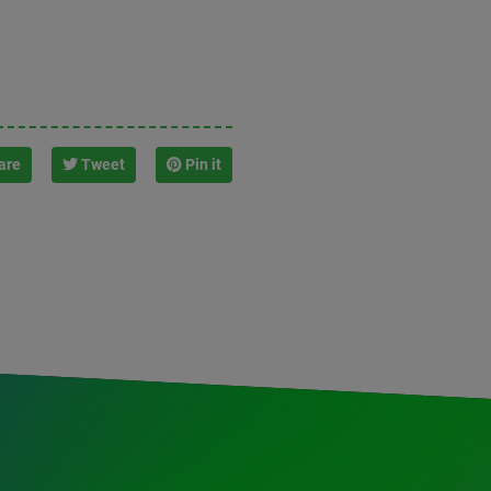
are
Tweet
Pin it