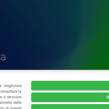
a
r migliorare
delle Plastiche
consultare la
re o revocare
S
nnello delle
.: 02 43928225.
uso di queste