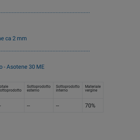
ne ca 2 mm
o - Asotene 30 ME
otale
Sottoprodotto
Sottoprodotto
Materiale
ottoprodotto
esterno
interno
vergine
-
--
--
70%