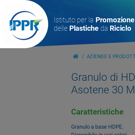
Istituto per la
Promozione
delle
Plastiche
da
Riciclo
AZIENDE E PRODOTTI
Granulo di H
Asotene 30 
Caratteristiche
Granulo a base HDPE.
Disponibile in vari colori