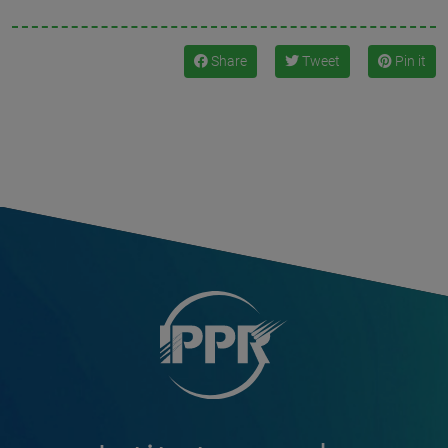
Share
Tweet
Pin it