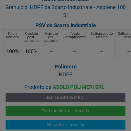
Granulo di HDPE da Scarto Industriale - Asotene 100
SI
PSV da Scarto Industriale
Totale
Riciclato
Riciclato
Totale
Sottoprodotto
Sottopr
riciclato
post-
pre-
Sottoprodotto
esterno
inte
consumo
consumo
100%
100%
--
--
--
--
Polimero
HDPE
Prodotto da
ASOLO POLIMERI SRL
Scarica scheda in PDF
Tutti i prodotti dell'azienda
Sito web dell'azienda