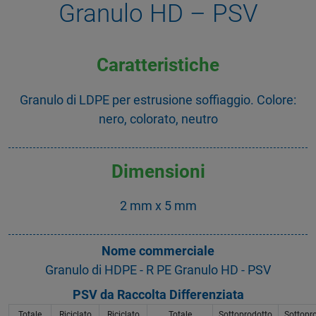
Granulo HD – PSV
Caratteristiche
Granulo di LDPE per estrusione soffiaggio. Colore:
nero, colorato, neutro
Dimensioni
2 mm x 5 mm
Nome commerciale
Granulo di HDPE - R PE Granulo HD - PSV
PSV da Raccolta Differenziata
Totale
Riciclato
Riciclato
Totale
Sottoprodotto
Sottopr