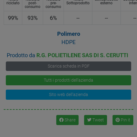
riciclato
post-
pre-
Sottoprodotto
esterno
inte
consumo
consumo
99%
93%
6%
--
--
--
Polimero
HDPE
Prodotto da
R.G. POLIETILENE SAS DI S. CERUTTI
Scarica scheda in PDF
Tutti i prodotti dell'azienda
Sito web dell'azienda
Share
Tweet
Pin it