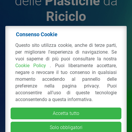
delle
Plastiche
da
Riciclo
Consenso Cookie
© 2026 - IPPR Istituto per la Promozione delle
Questo sito utilizza cookie, anche di terze parti,
Plastiche da Riciclo
per migliorare l'esperienza di navigazione. Se
C.F. 97381090154
vuoi saperne di più puoi consultare la nostra
Cookie Policy
. Puoi liberamente accettare,
Via San Vittore 36
20123
Milano
(MI)
negare o revocare il tuo consenso in qualsiasi
Tel.: 02 43928225.
momento accedendo al pannello delle
preferenze nella pagina privacy. Puoi
acconsentire all'uso di queste tecnologie
Tutti i diritti riservati
Privacy Policy
&
Cookie
acconsentendo a questa informativa.
Accetta tutto
Solo obbligatori