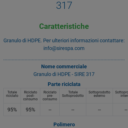
317
Caratteristiche
Granulo di HDPE. Per ulteriori informazioni contattare:
info@sirespa.com
Nome commerciale
Granulo di HDPE - SIRE 317
Parte riciclata
Totale
Riciclato
Riciclato
Totale
Sottoprodotto
Sottopr
riciclato
post-
pre-
Sottoprodotto
esterno
inte
consumo
consumo
95%
95%
--
--
--
--
Polimero