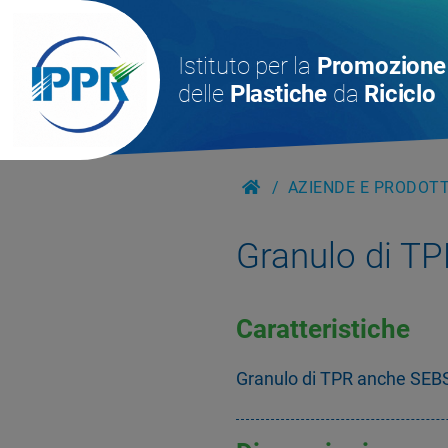
Istituto per la
Promozione
delle
Plastiche
da
Riciclo
AZIENDE E PRODOTTI
Granulo di T
Caratteristiche
Granulo di TPR anche SEB