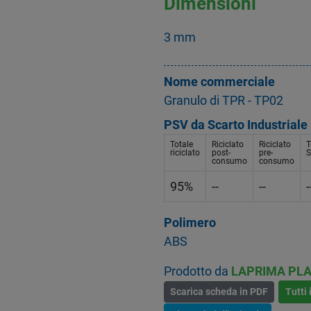
Dimensioni
3 mm
Nome commerciale
Granulo di TPR - TP02
PSV da Scarto Industriale
Totale
Riciclato
Riciclato
T
riciclato
post-
pre-
S
consumo
consumo
95%
--
--
-
Polimero
ABS
Prodotto da
LAPRIMA PLA
Scarica scheda in PDF
Tutti 