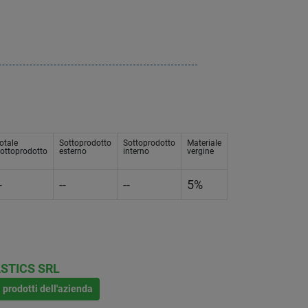
otale
Sottoprodotto
Sottoprodotto
Materiale
ottoprodotto
esterno
interno
vergine
-
--
--
5%
STICS SRL
i prodotti dell'azienda