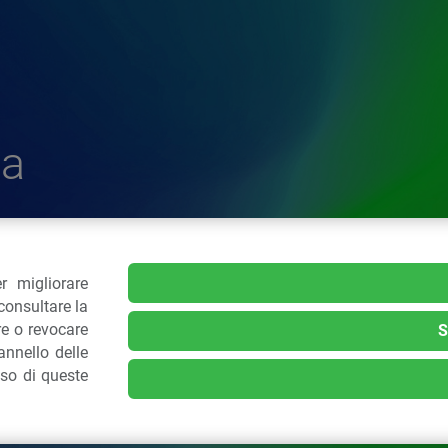
a
r migliorare
delle Plastiche
consultare la
re o revocare
S
nnello delle
.: 02 43928225.
uso di queste
kie