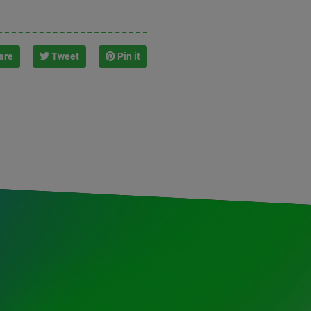
are
Tweet
Pin it