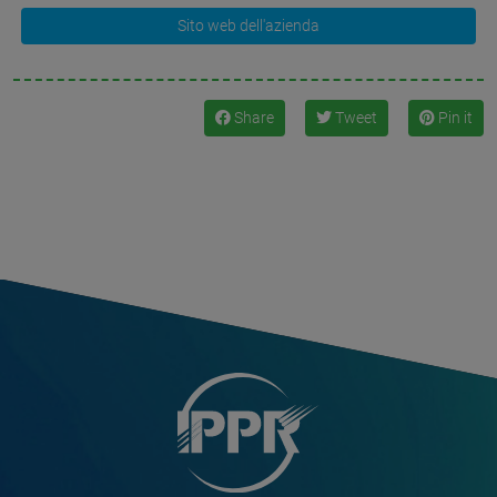
Sito web dell'azienda
Share
Tweet
Pin it