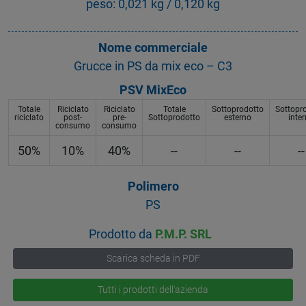
peso: 0,021 kg / 0,120 kg
Nome commerciale
Grucce in PS da mix eco – C3
PSV MixEco
Totale
Riciclato
Riciclato
Totale
Sottoprodotto
Sottopr
riciclato
post-
pre-
Sottoprodotto
esterno
inte
consumo
consumo
50%
10%
40%
--
--
--
Polimero
PS
Prodotto da
P.M.P. SRL
Scarica scheda in PDF
Tutti i prodotti dell'azienda