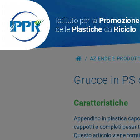
Istituto per la
Promozione
delle
Plastiche
da
Riciclo
AZIENDE E PRODOTTI
Grucce in PS
Caratteristiche
Appendino in plastica capo
cappotti e completi pesant
Questo articolo viene forn