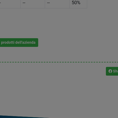
-
--
--
50%
i prodotti dell'azienda
Sh