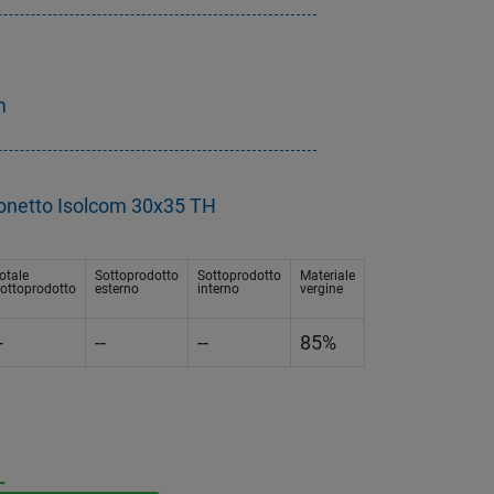
m
sonetto Isolcom 30x35 TH
otale
Sottoprodotto
Sottoprodotto
Materiale
ottoprodotto
esterno
interno
vergine
-
--
--
85%
L