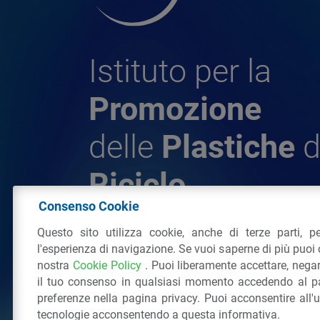
Istituto per la
Promozione
delle
Plastiche
d
Riciclo
Consenso Cookie
Questo sito utilizza cookie, anche di terze parti, pe
© 2026 - IPPR Istituto per la Promozione 
l'esperienza di navigazione. Se vuoi saperne di più puoi 
da Riciclo
nostra
Cookie Policy
. Puoi liberamente accettare, nega
C.F. 97381090154
il tuo consenso in qualsiasi momento accedendo al pa
Via San Vittore 36
20123
Milano
(MI)
Tel
preferenze nella pagina privacy. Puoi acconsentire all'
tecnologie acconsentendo a questa informativa.
Tutti i diritti riservati
Privacy Policy
&
Coo