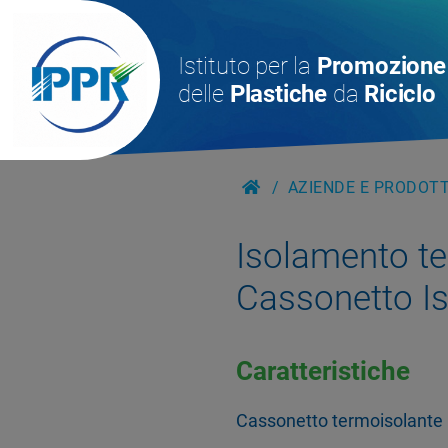
Istituto per la
Promozione
delle
Plastiche
da
Riciclo
AZIENDE E PRODOTTI
Isolamento t
Cassonetto I
Caratteristiche
Cassonetto termoisolante i