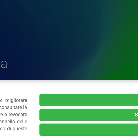
a
r migliorare
delle Plastiche
consultare la
re o revocare
S
nnello delle
.: 02 43928225.
uso di queste
kie