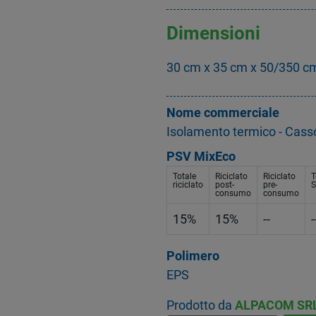
Dimensioni
30 cm x 35 cm x 50/350 c
Nome commerciale
Isolamento termico - Cas
PSV MixEco
Totale
Riciclato
Riciclato
T
riciclato
post-
pre-
S
consumo
consumo
15%
15%
--
-
Polimero
EPS
Prodotto da
ALPACOM SR