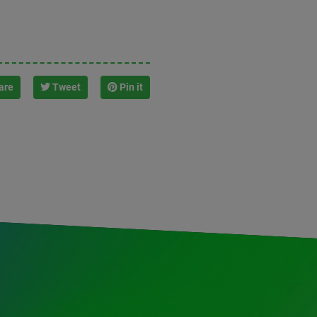
are
Tweet
Pin it