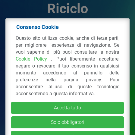
Riciclo
Consenso Cookie
© 2026 - IPPR Istituto per la Promozione delle
Questo sito utilizza cookie, anche di terze parti,
Plastiche da Riciclo
per migliorare l'esperienza di navigazione. Se
C.F. 97381090154
vuoi saperne di più puoi consultare la nostra
Cookie Policy
. Puoi liberamente accettare,
Via San Vittore 36
20123
Milano
(MI)
negare o revocare il tuo consenso in qualsiasi
Tel.: 02 43928225.
momento accedendo al pannello delle
preferenze nella pagina privacy. Puoi
acconsentire all'uso di queste tecnologie
Tutti i diritti riservati
Privacy Policy
&
Cookie
acconsentendo a questa informativa.
Accetta tutto
Solo obbligatori