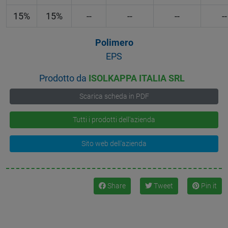
15%
15%
--
--
--
--
Polimero
EPS
Prodotto da
ISOLKAPPA ITALIA SRL
Scarica scheda in PDF
Tutti i prodotti dell'azienda
Sito web dell'azienda
Share
Tweet
Pin it