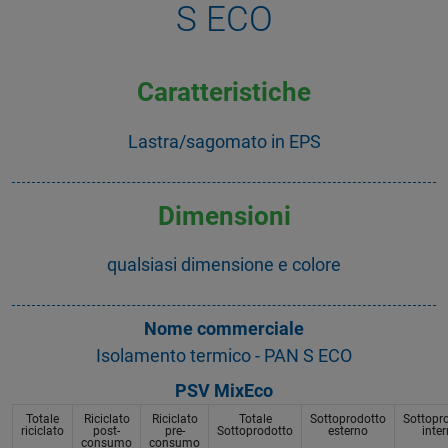
S ECO
Caratteristiche
Lastra/sagomato in EPS
Dimensioni
qualsiasi dimensione e colore
Nome commerciale
Isolamento termico - PAN S ECO
PSV MixEco
Totale
Riciclato
Riciclato
Totale
Sottoprodotto
Sottopr
riciclato
post-
pre-
Sottoprodotto
esterno
inte
consumo
consumo