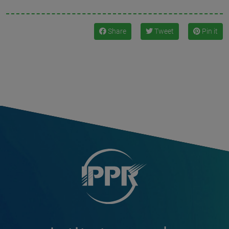
Share
Tweet
Pin it