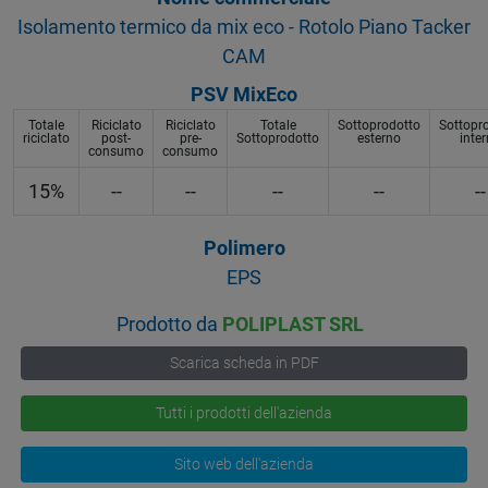
Isolamento termico da mix eco - Rotolo Piano Tacker
CAM
PSV MixEco
Totale
Riciclato
Riciclato
Totale
Sottoprodotto
Sottopr
riciclato
post-
pre-
Sottoprodotto
esterno
inte
consumo
consumo
15%
--
--
--
--
--
Polimero
EPS
Prodotto da
POLIPLAST SRL
Scarica scheda in PDF
Tutti i prodotti dell'azienda
Sito web dell'azienda