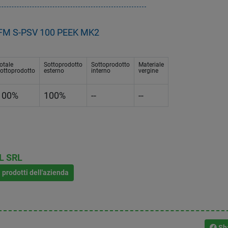
 - FM S-PSV 100 PEEK MK2
otale
Sottoprodotto
Sottoprodotto
Materiale
ottoprodotto
esterno
interno
vergine
100%
100%
--
--
L SRL
i prodotti dell'azienda
Sh