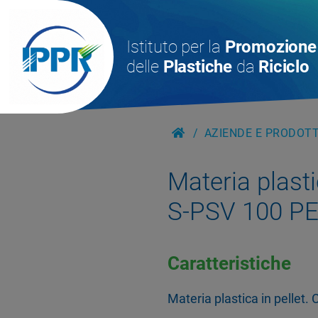
Istituto per la
Promozione
delle
Plastiche
da
Riciclo
AZIENDE E PRODOTTI
Materia plasti
S-PSV 100 P
Caratteristiche
Materia plastica in pellet. 