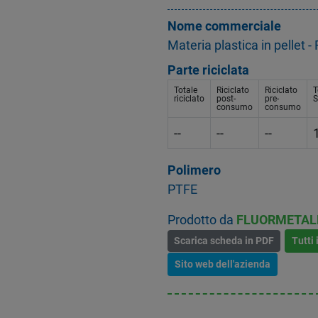
Nome commerciale
Materia plastica in pellet
Parte riciclata
Totale
Riciclato
Riciclato
T
riciclato
post-
pre-
S
consumo
consumo
--
--
--
Polimero
PTFE
Prodotto da
FLUORMETAL
Scarica scheda in PDF
Tutti 
Sito web dell'azienda