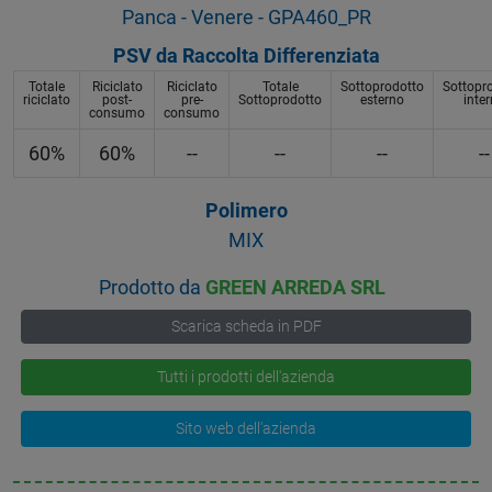
Panca - Venere - GPA460_PR
PSV da Raccolta Differenziata
Totale
Riciclato
Riciclato
Totale
Sottoprodotto
Sottopr
riciclato
post-
pre-
Sottoprodotto
esterno
inte
consumo
consumo
60%
60%
--
--
--
--
Polimero
MIX
Prodotto da
GREEN ARREDA SRL
Scarica scheda in PDF
Tutti i prodotti dell'azienda
Sito web dell'azienda