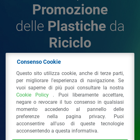
Promozione
delle
Plastiche
da
Riciclo
Consenso Cookie
© 2026 - IPPR Istituto per la Promozione delle
Questo sito utilizza cookie, anche di terze parti,
Plastiche da Riciclo
per migliorare l'esperienza di navigazione. Se
C.F. 97381090154
vuoi saperne di più puoi consultare la nostra
Cookie Policy
. Puoi liberamente accettare,
Via San Vittore 36
20123
Milano
(MI)
negare o revocare il tuo consenso in qualsiasi
Tel.: 02 43928225.
momento accedendo al pannello delle
preferenze nella pagina privacy. Puoi
acconsentire all'uso di queste tecnologie
Tutti i diritti riservati
Privacy Policy
&
Cookie
acconsentendo a questa informativa.