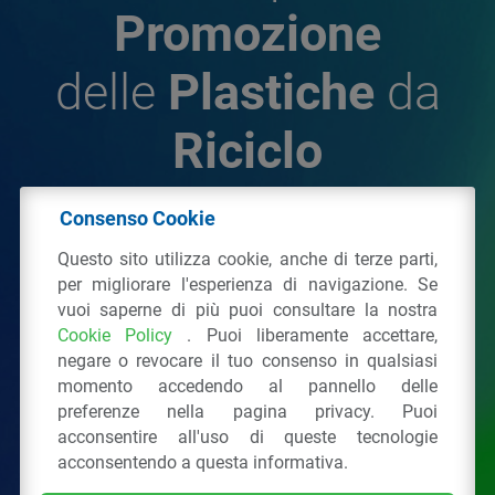
Promozione
delle
Plastiche
da
Riciclo
Consenso Cookie
© 2026 - IPPR Istituto per la Promozione delle
Questo sito utilizza cookie, anche di terze parti,
Plastiche da Riciclo
per migliorare l'esperienza di navigazione. Se
C.F. 97381090154
vuoi saperne di più puoi consultare la nostra
Cookie Policy
. Puoi liberamente accettare,
Via San Vittore 36
20123
Milano
(MI)
negare o revocare il tuo consenso in qualsiasi
Tel.: 02 43928225.
momento accedendo al pannello delle
preferenze nella pagina privacy. Puoi
acconsentire all'uso di queste tecnologie
Tutti i diritti riservati
Privacy Policy
&
Cookie
acconsentendo a questa informativa.