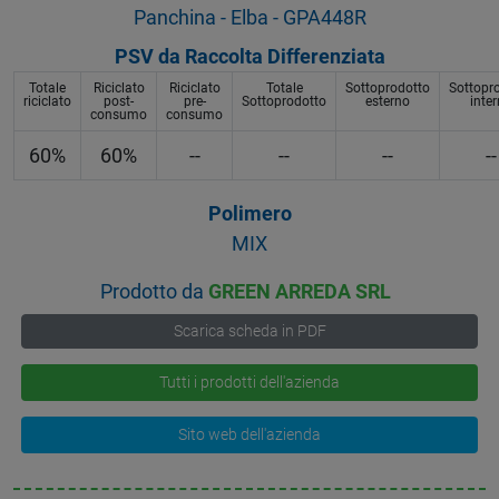
Panchina - Elba - GPA448R
PSV da Raccolta Differenziata
Totale
Riciclato
Riciclato
Totale
Sottoprodotto
Sottopr
riciclato
post-
pre-
Sottoprodotto
esterno
inte
consumo
consumo
60%
60%
--
--
--
--
Polimero
MIX
Prodotto da
GREEN ARREDA SRL
Scarica scheda in PDF
Tutti i prodotti dell'azienda
Sito web dell'azienda