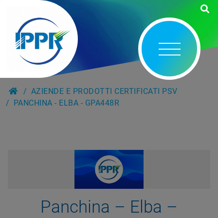
AZIENDE E PRODOTTI CERTIFICATI PSV
PANCHINA - ELBA - GPA448R
Panchina – Elba –