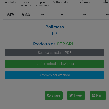
riciclato
post-
pre-
Sottoprodotto
esterno
inte
consumo
consumo
93%
93%
--
--
--
--
Polimero
PP
Prodotto da
CTP SRL
Scarica scheda in PDF
Tutti i prodotti dell'azienda
Sito web dell'azienda
Share
Tweet
Pin it