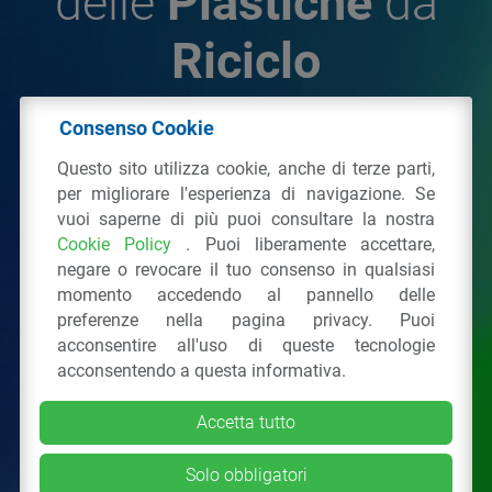
delle
Plastiche
da
Riciclo
Consenso Cookie
© 2026 - IPPR Istituto per la Promozione delle
Questo sito utilizza cookie, anche di terze parti,
Plastiche da Riciclo
per migliorare l'esperienza di navigazione. Se
C.F. 97381090154
vuoi saperne di più puoi consultare la nostra
Cookie Policy
. Puoi liberamente accettare,
Via San Vittore 36
20123
Milano
(MI)
negare o revocare il tuo consenso in qualsiasi
Tel.: 02 43928225.
momento accedendo al pannello delle
preferenze nella pagina privacy. Puoi
acconsentire all'uso di queste tecnologie
Tutti i diritti riservati
Privacy Policy
&
Cookie
acconsentendo a questa informativa.
Accetta tutto
Solo obbligatori