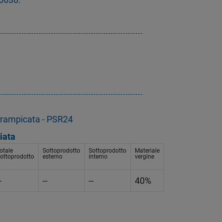
Arrampicata - PSR24
iata
otale
Sottoprodotto
Sottoprodotto
Materiale
ottoprodotto
esterno
interno
vergine
-
--
--
40%