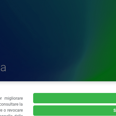
a
r migliorare
delle Plastiche
consultare la
re o revocare
S