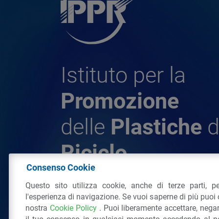
Istituto per la
Promozione
delle
Plastiche
d
Riciclo
Consenso Cookie
Questo sito utilizza cookie, anche di terze parti, pe
© 2026 - IPPR Istituto per la Promozione 
l'esperienza di navigazione. Se vuoi saperne di più puoi 
da Riciclo
nostra
Cookie Policy
. Puoi liberamente accettare, nega
C.F. 97381090154