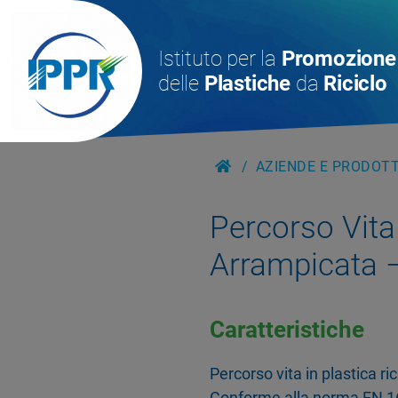
Istituto per la
Promozione
delle
Plastiche
da
Riciclo
AZIENDE E PRODOTTI
Percorso Vita
Arrampicata 
Caratteristiche
Percorso vita in plastica ri
Conforme alla norma EN 1