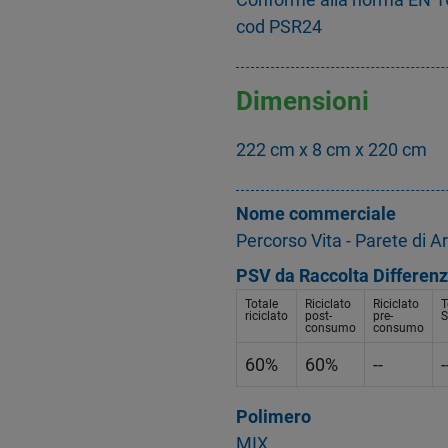
cod PSR24
Dimensioni
222 cm x 8 cm x 220 cm
Nome commerciale
Percorso Vita - Parete di 
PSV da Raccolta Differenz
Totale
Riciclato
Riciclato
T
riciclato
post-
pre-
S
consumo
consumo
60%
60%
--
-
Polimero
MIX