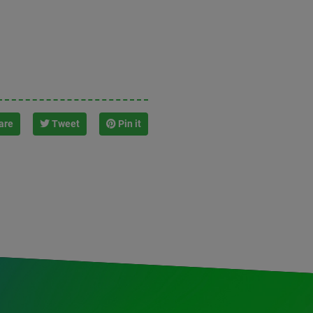
are
Tweet
Pin it