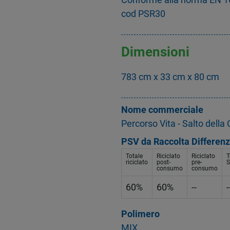
cod PSR30
Dimensioni
783 cm x 33 cm x 80 cm
Nome commerciale
Percorso Vita - Salto della
PSV da Raccolta Differenz
Totale
Riciclato
Riciclato
T
riciclato
post-
pre-
S
consumo
consumo
60%
60%
--
-
Polimero
MIX