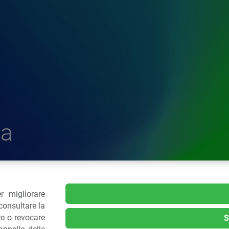
a
r migliorare
delle Plastiche
consultare la
re o revocare
S