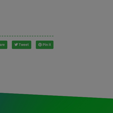
are
Tweet
Pin it