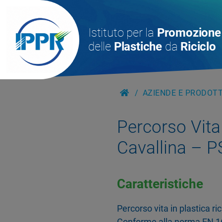
Istituto per la
Promozione
delle
Plastiche
da
Riciclo
AZIENDE E PRODOTTI
Percorso Vita
Cavallina – 
Caratteristiche
Percorso vita in plastica ri
Conforme alla norma EN 1