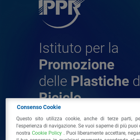
Istituto per la
Promozione
delle
Plastiche
d
Riciclo
Consenso Cookie
Questo sito utilizza cookie, anche di terze parti, pe
© 2026 - IPPR Istituto per la Promozione 
l'esperienza di navigazione. Se vuoi saperne di più puoi 
da Riciclo
nostra
Cookie Policy
. Puoi liberamente accettare, nega
C.F. 97381090154