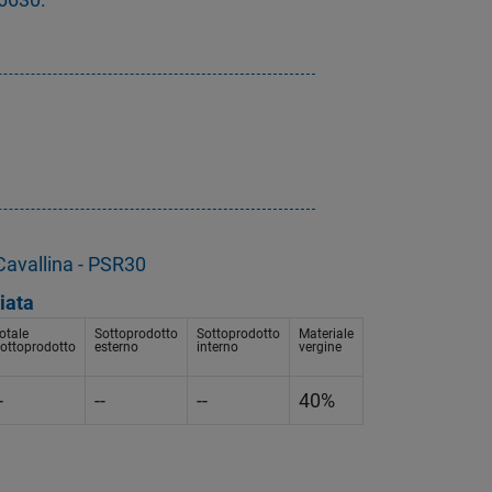
 Cavallina - PSR30
iata
otale
Sottoprodotto
Sottoprodotto
Materiale
ottoprodotto
esterno
interno
vergine
-
--
--
40%