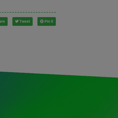
are
Tweet
Pin it