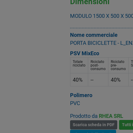
Dimensioni
MODULO 1500 X 500 X 5
Nome commerciale
PORTA BICICLETTE - L_E
PSV MixEco
Totale
Riciclato
Riciclato
T
riciclato
post-
pre-
S
consumo
consumo
40%
--
40%
-
Polimero
PVC
Prodotto da
RHEA SRL
Scarica scheda in PDF
Tutti 