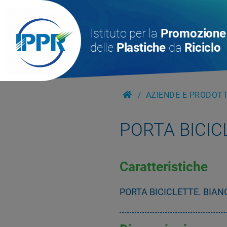
Istituto per la
Promozione
delle
Plastiche
da
Riciclo
AZIENDE E PRODOTTI
PORTA BICIC
Caratteristiche
PORTA BICICLETTE. BIANC