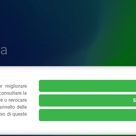
a
r migliorare
delle Plastiche
consultare la
re o revocare
S
nnello delle
.: 02 43928225.
uso di queste
kie