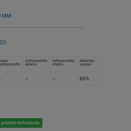
00 MM
NZO
otale
Sottoprodotto
Sottoprodotto
Materiale
ottoprodotto
esterno
interno
vergine
-
--
--
60%
i prodotti dell'azienda