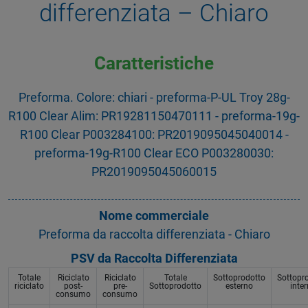
differenziata – Chiaro
Caratteristiche
Preforma. Colore: chiari - preforma-P-UL Troy 28g-
R100 Clear Alim: PR19281150470111 - preforma-19g-
R100 Clear P003284100: PR2019095045040014 -
preforma-19g-R100 Clear ECO P003280030:
PR2019095045060015
Nome commerciale
Preforma da raccolta differenziata - Chiaro
PSV da Raccolta Differenziata
Totale
Riciclato
Riciclato
Totale
Sottoprodotto
Sottopr
riciclato
post-
pre-
Sottoprodotto
esterno
inte
consumo
consumo