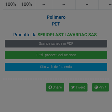
100%
100%
--
--
--
--
Polimero
PET
Prodotto da
SERIOPLAST LAVARDAC SAS
Scarica scheda in PDF
Tutti i prodotti dell'azienda
Sito web dell'azienda
Share
Tweet
Pin it