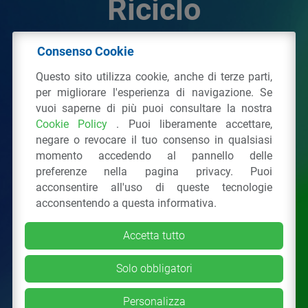
Riciclo
Consenso Cookie
© 2026 - IPPR Istituto per la Promozione delle
Questo sito utilizza cookie, anche di terze parti,
Plastiche da Riciclo
per migliorare l'esperienza di navigazione. Se
C.F. 97381090154
vuoi saperne di più puoi consultare la nostra
Cookie Policy
. Puoi liberamente accettare,
Via San Vittore 36
20123
Milano
(MI)
negare o revocare il tuo consenso in qualsiasi
Tel.: 02 43928225.
momento accedendo al pannello delle
preferenze nella pagina privacy. Puoi
acconsentire all'uso di queste tecnologie
Tutti i diritti riservati
Privacy Policy
&
Cookie
acconsentendo a questa informativa.
Accetta tutto
Solo obbligatori
Personalizza