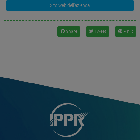
Sito web dell'azienda
Share
Tweet
Pin it