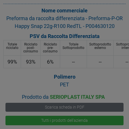
Nome commerciale
Preforma da raccolta differenziata - Preforma-P-OR
Happy Snap 22g-R100 RedTL - P004630120
PSV da Raccolta Differenziata
Totale
Riciclato
Riciclato
Totale
Sottoprodotto
Sottopr
riciclato
post-
pre-
Sottoprodotto
esterno
inte
consumo
consumo
99%
93%
6%
--
--
--
Polimero
PET
Prodotto da
SERIOPLAST ITALY SPA
Scarica scheda in PDF
Tutti i prodotti dell'azienda