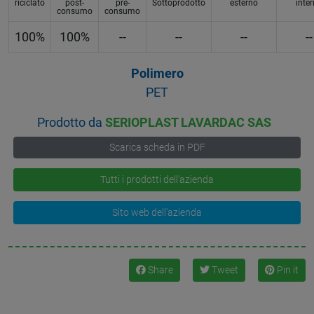
riciclato
post-
pre-
Sottoprodotto
esterno
inte
consumo
consumo
100%
100%
--
--
--
--
Polimero
PET
Prodotto da
SERIOPLAST LAVARDAC SAS
Scarica scheda in PDF
Tutti i prodotti dell'azienda
Sito web dell'azienda
Share
Tweet
Pin it