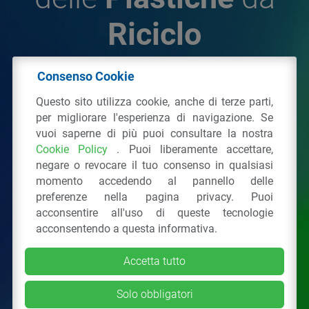
Riciclo
Consenso Cookie
© 2026 - IPPR Istituto per la Promozione delle
Questo sito utilizza cookie, anche di terze parti,
Plastiche da Riciclo
per migliorare l'esperienza di navigazione. Se
C.F. 97381090154
vuoi saperne di più puoi consultare la nostra
Cookie Policy
. Puoi liberamente accettare,
Via San Vittore 36
20123
Milano
(MI)
negare o revocare il tuo consenso in qualsiasi
Tel.: 02 43928225.
momento accedendo al pannello delle
preferenze nella pagina privacy. Puoi
acconsentire all'uso di queste tecnologie
Tutti i diritti riservati
Privacy Policy
&
Cookie
acconsentendo a questa informativa.
Accetta tutto
Solo obbligatori