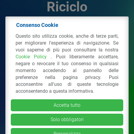
Riciclo
Consenso Cookie
© 2026 - IPPR Istituto per la Promozione delle
Questo sito utilizza cookie, anche di terze parti,
Plastiche da Riciclo
per migliorare l'esperienza di navigazione. Se
C.F. 97381090154
vuoi saperne di più puoi consultare la nostra
Cookie Policy
. Puoi liberamente accettare,
Via San Vittore 36
20123
Milano
(MI)
negare o revocare il tuo consenso in qualsiasi
Tel.: 02 43928225.
momento accedendo al pannello delle
preferenze nella pagina privacy. Puoi
acconsentire all'uso di queste tecnologie
Tutti i diritti riservati
Privacy Policy
&
Cookie
acconsentendo a questa informativa.
Accetta tutto
Solo obbligatori
Personalizza