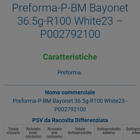
Preforma-P-BM Bayonet
36.5g-R100 White23 –
P002792100
Caratteristiche
Preforma.
Nome commerciale
Preforma-P-BM Bayonet 36.5g-R100 White23 -
P002792100
PSV da Raccolta Differenziata
Totale
Riciclato
Riciclato
Totale
Sottoprodotto
Sottopr
riciclato
post-
pre-
Sottoprodotto
esterno
inte
consumo
consumo