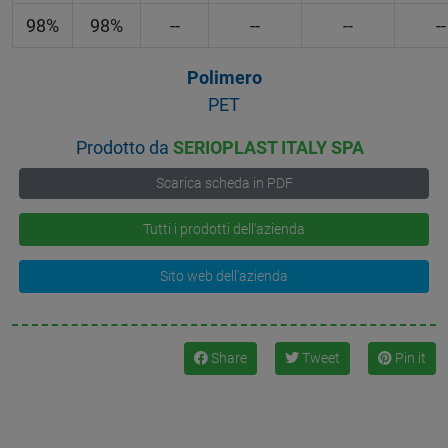
98%
98%
--
--
--
--
Polimero
PET
Prodotto da
SERIOPLAST ITALY SPA
Scarica scheda in PDF
Tutti i prodotti dell'azienda
Sito web dell'azienda
Share
Tweet
Pin it