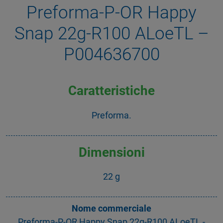
Preforma-P-OR Happy
Snap 22g-R100 ALoeTL –
P004636700
Caratteristiche
Preforma.
Dimensioni
22 g
Nome commerciale
Preforma-P-OR Happy Snap 22g-R100 ALoeTL -