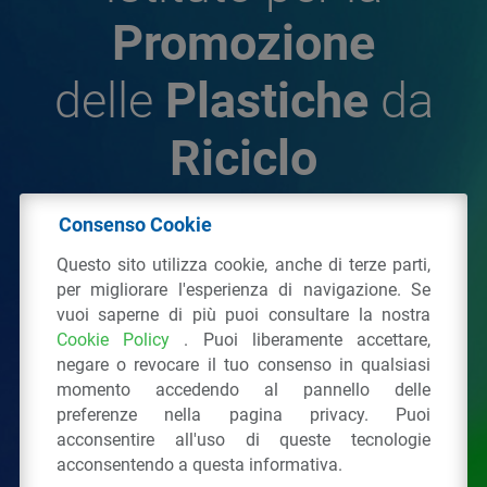
Promozione
delle
Plastiche
da
Riciclo
Consenso Cookie
© 2026 - IPPR Istituto per la Promozione delle
Questo sito utilizza cookie, anche di terze parti,
Plastiche da Riciclo
per migliorare l'esperienza di navigazione. Se
C.F. 97381090154
vuoi saperne di più puoi consultare la nostra
Cookie Policy
. Puoi liberamente accettare,
Via San Vittore 36
20123
Milano
(MI)
negare o revocare il tuo consenso in qualsiasi
Tel.: 02 43928225.
momento accedendo al pannello delle
preferenze nella pagina privacy. Puoi
acconsentire all'uso di queste tecnologie
Tutti i diritti riservati
Privacy Policy
&
Cookie
acconsentendo a questa informativa.