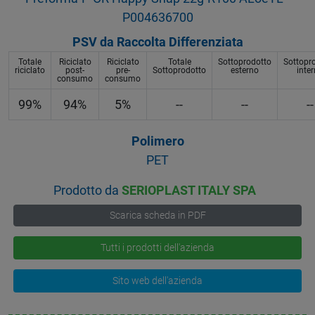
P004636700
PSV da Raccolta Differenziata
Totale
Riciclato
Riciclato
Totale
Sottoprodotto
Sottopr
riciclato
post-
pre-
Sottoprodotto
esterno
inte
consumo
consumo
99%
94%
5%
--
--
--
Polimero
PET
Prodotto da
SERIOPLAST ITALY SPA
Scarica scheda in PDF
Tutti i prodotti dell'azienda
Sito web dell'azienda