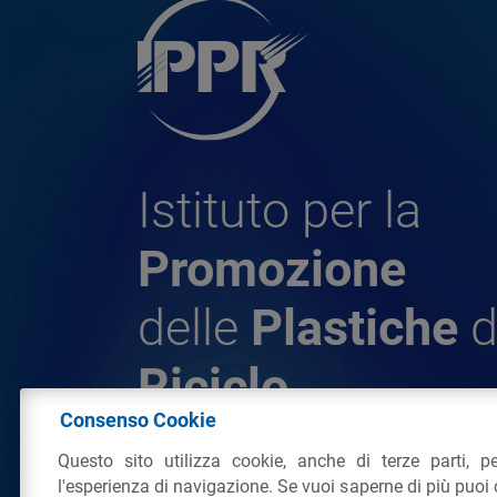
Istituto per la
Promozione
delle
Plastiche
d
Riciclo
Consenso Cookie
Questo sito utilizza cookie, anche di terze parti, pe
© 2026 - IPPR Istituto per la Promozione 
l'esperienza di navigazione. Se vuoi saperne di più puoi 