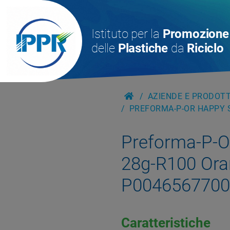
Istituto per la
Promozione
delle
Plastiche
da
Riciclo
AZIENDE E PRODOTTI
PREFORMA-P-OR HAPPY S
Preforma-P-
28g-R100 Or
P0046567700
Caratteristiche