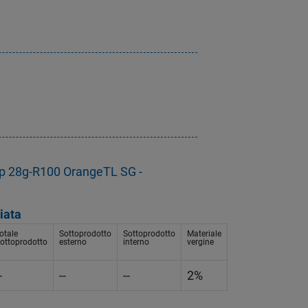
p 28g-R100 OrangeTL SG -
iata
otale
Sottoprodotto
Sottoprodotto
Materiale
ottoprodotto
esterno
interno
vergine
-
--
--
2%