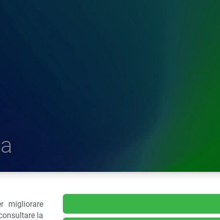
a
r migliorare
delle Plastiche
consultare la