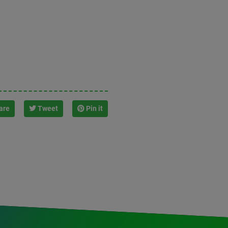
are
Tweet
Pin it