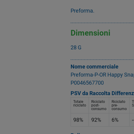
Preforma.
Dimensioni
28 G
Nome commerciale
Preforma-P-OR Happy Sna
P0046567700
PSV da Raccolta Differenz
Totale
Riciclato
Riciclato
T
riciclato
post-
pre-
S
consumo
consumo
98%
92%
6%
-