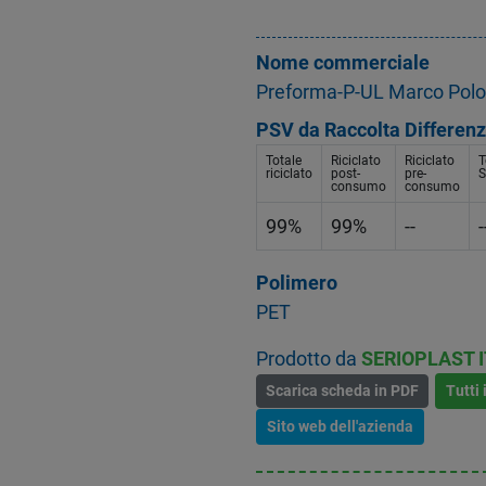
Nome commerciale
Preforma-P-UL Marco Pol
PSV da Raccolta Differenz
Totale
Riciclato
Riciclato
T
riciclato
post-
pre-
S
consumo
consumo
99%
99%
--
-
Polimero
PET
Prodotto da
SERIOPLAST I
Scarica scheda in PDF
Tutti 
Sito web dell'azienda