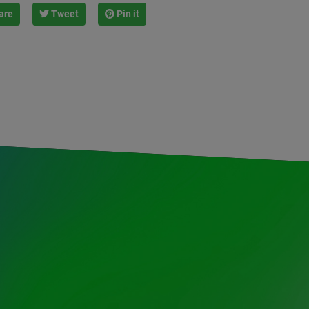
are
Tweet
Pin it