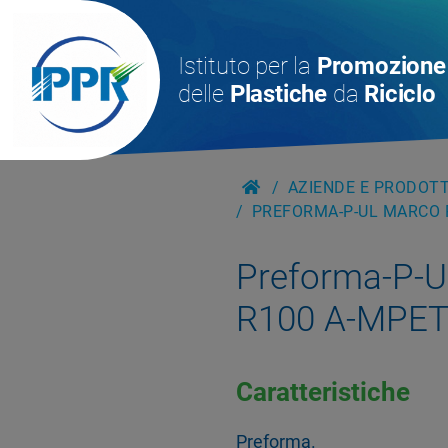
Istituto per la
Promozione
delle
Plastiche
da
Riciclo
AZIENDE E PRODOTTI
PREFORMA-P-UL MARCO P
Preforma-P-U
R100 A-MPET
Caratteristiche
Preforma.