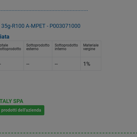
o 35g-R100 A-MPET - P003071000
iata
otale
Sottoprodotto
Sottoprodotto
Materiale
ottoprodotto
esterno
interno
vergine
-
--
--
1%
TALY SPA
i prodotti dell'azienda