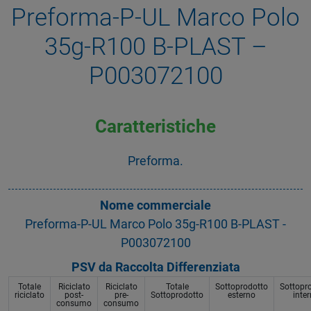
Preforma-P-UL Marco Polo
35g-R100 B-PLAST –
P003072100
Caratteristiche
Preforma.
Nome commerciale
Preforma-P-UL Marco Polo 35g-R100 B-PLAST -
P003072100
PSV da Raccolta Differenziata
Totale
Riciclato
Riciclato
Totale
Sottoprodotto
Sottopr
riciclato
post-
pre-
Sottoprodotto
esterno
inte
consumo
consumo