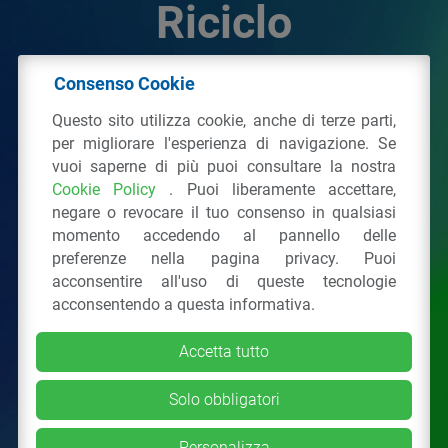
Riciclo
Consenso Cookie
© 2026 - IPPR Istituto per la Promozione delle
Questo sito utilizza cookie, anche di terze parti,
Plastiche da Riciclo
per migliorare l'esperienza di navigazione. Se
C.F. 97381090154
vuoi saperne di più puoi consultare la nostra
Cookie Policy
. Puoi liberamente accettare,
Via San Vittore 36
20123
Milano
(MI)
negare o revocare il tuo consenso in qualsiasi
Tel.: 02 43928225.
momento accedendo al pannello delle
preferenze nella pagina privacy. Puoi
acconsentire all'uso di queste tecnologie
Tutti i diritti riservati
Privacy Policy
&
Cookie
acconsentendo a questa informativa.
Accetta tutto
Solo obbligatori
Personalizza