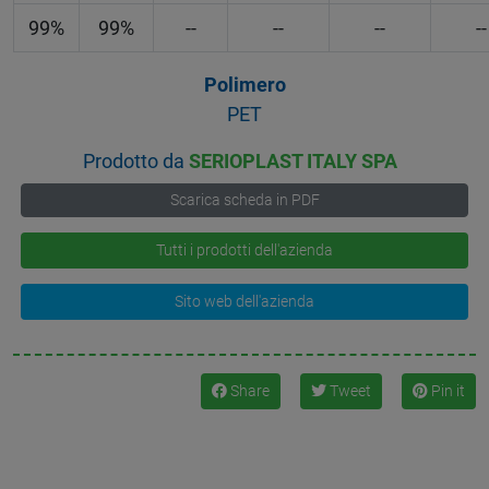
99%
99%
--
--
--
--
Polimero
PET
Prodotto da
SERIOPLAST ITALY SPA
Scarica scheda in PDF
Tutti i prodotti dell'azienda
Sito web dell'azienda
Share
Tweet
Pin it