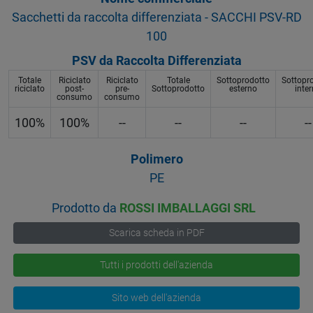
Sacchetti da raccolta differenziata - SACCHI PSV-RD
100
PSV da Raccolta Differenziata
Totale
Riciclato
Riciclato
Totale
Sottoprodotto
Sottopr
riciclato
post-
pre-
Sottoprodotto
esterno
inte
consumo
consumo
100%
100%
--
--
--
--
Polimero
PE
Prodotto da
ROSSI IMBALLAGGI SRL
Scarica scheda in PDF
Tutti i prodotti dell'azienda
Sito web dell'azienda