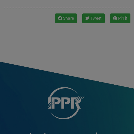
Share
Tweet
Pin it