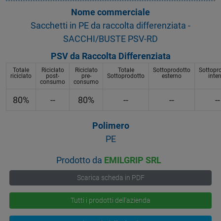
Nome commerciale
Sacchetti in PE da raccolta differenziata -
SACCHI/BUSTE PSV-RD
PSV da Raccolta Differenziata
Totale
Riciclato
Riciclato
Totale
Sottoprodotto
Sottopr
riciclato
post-
pre-
Sottoprodotto
esterno
inte
consumo
consumo
80%
--
80%
--
--
--
Polimero
PE
Prodotto da
EMILGRIP SRL
Scarica scheda in PDF
Tutti i prodotti dell'azienda