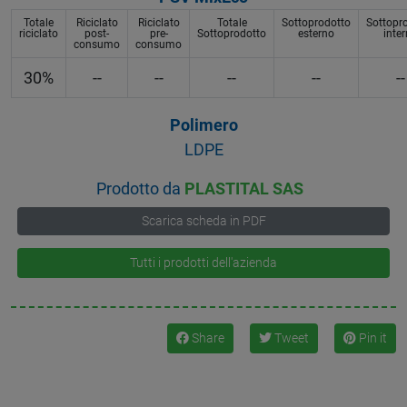
Totale
Riciclato
Riciclato
Totale
Sottoprodotto
Sottopr
riciclato
post-
pre-
Sottoprodotto
esterno
inte
consumo
consumo
30%
--
--
--
--
--
Polimero
LDPE
Prodotto da
PLASTITAL SAS
Scarica scheda in PDF
Tutti i prodotti dell'azienda
Share
Tweet
Pin it