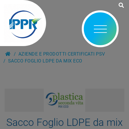
AZIENDE E PRODOTTI CERTIFICATI PSV
SACCO FOGLIO LDPE DA MIX ECO
Sacco Foglio LDPE da mix