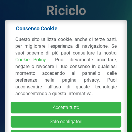
Riciclo
Consenso Cookie
© 2026 - IPPR Istituto per la Promozione delle
Questo sito utilizza cookie, anche di terze parti,
Plastiche da Riciclo
per migliorare l'esperienza di navigazione. Se
C.F. 97381090154
vuoi saperne di più puoi consultare la nostra
Cookie Policy
. Puoi liberamente accettare,
Via San Vittore 36
20123
Milano
(MI)
negare o revocare il tuo consenso in qualsiasi
Tel.: 02 43928225.
momento accedendo al pannello delle
preferenze nella pagina privacy. Puoi
acconsentire all'uso di queste tecnologie
Tutti i diritti riservati
Privacy Policy
&
Cookie
acconsentendo a questa informativa.
Accetta tutto
Solo obbligatori