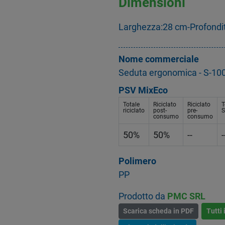
Dimensioni
Larghezza:28 cm-Profondi
Nome commerciale
Seduta ergonomica - S-10
PSV MixEco
Totale
Riciclato
Riciclato
T
riciclato
post-
pre-
S
consumo
consumo
50%
50%
--
-
Polimero
PP
Prodotto da
PMC SRL
Scarica scheda in PDF
Tutti 