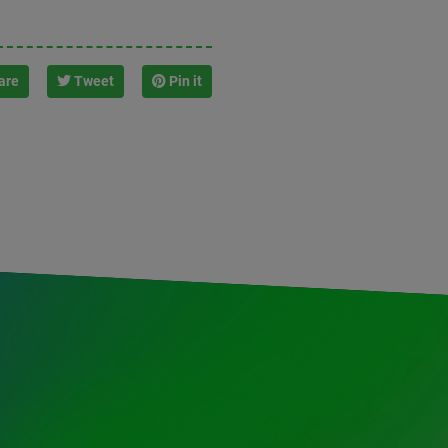
are
Tweet
Pin it