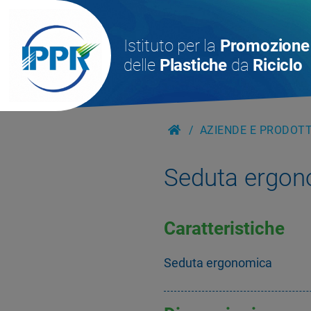
Istituto per la
Promozione
delle
Plastiche
da
Riciclo
AZIENDE E PRODOTTI
Seduta ergon
Caratteristiche
Seduta ergonomica