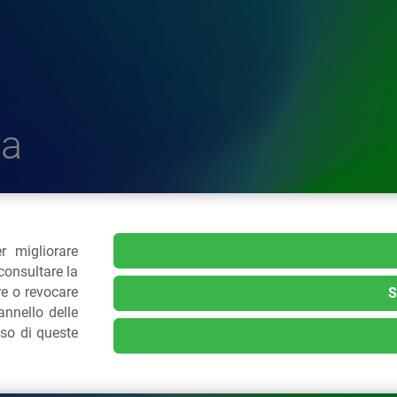
a
r migliorare
delle Plastiche
consultare la
re o revocare
S
nnello delle
.: 02 43928225.
uso di queste
kie