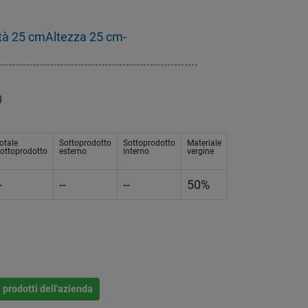
tà 25 cmAltezza 25 cm-
0
otale
Sottoprodotto
Sottoprodotto
Materiale
ottoprodotto
esterno
interno
vergine
-
--
--
50%
i prodotti dell'azienda