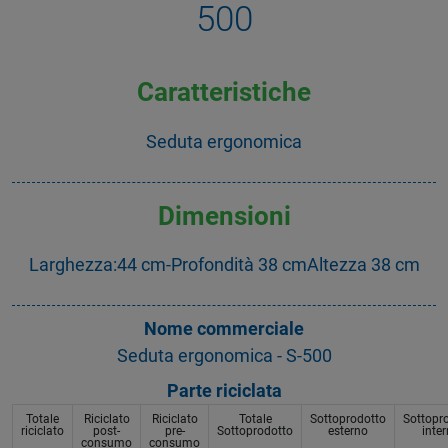
500
Caratteristiche
Seduta ergonomica
Dimensioni
Larghezza:44 cm-Profondità 38 cmAltezza 38 cm
Nome commerciale
Seduta ergonomica - S-500
Parte riciclata
Totale
Riciclato
Riciclato
Totale
Sottoprodotto
Sottopr
riciclato
post-
pre-
Sottoprodotto
esterno
inte
consumo
consumo