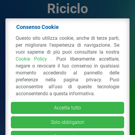
Riciclo
Consenso Cookie
© 2026 - IPPR Istituto per la Promozione delle
Questo sito utilizza cookie, anche di terze parti,
Plastiche da Riciclo
per migliorare l'esperienza di navigazione. Se
C.F. 97381090154
vuoi saperne di più puoi consultare la nostra
Cookie Policy
. Puoi liberamente accettare,
Via San Vittore 36
20123
Milano
(MI)
negare o revocare il tuo consenso in qualsiasi
Tel.: 02 43928225.
momento accedendo al pannello delle
preferenze nella pagina privacy. Puoi
acconsentire all'uso di queste tecnologie
Tutti i diritti riservati
Privacy Policy
&
Cookie
acconsentendo a questa informativa.
Accetta tutto
Solo obbligatori