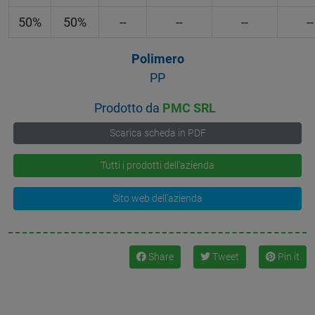
50%
50%
--
--
--
--
Polimero
PP
Prodotto da
PMC SRL
Scarica scheda in PDF
Tutti i prodotti dell'azienda
Sito web dell'azienda
Share
Tweet
Pin it