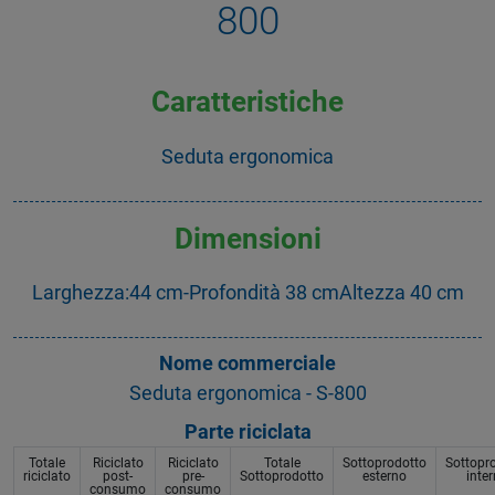
800
Caratteristiche
Seduta ergonomica
Dimensioni
Larghezza:44 cm-Profondità 38 cmAltezza 40 cm
Nome commerciale
Seduta ergonomica - S-800
Parte riciclata
Totale
Riciclato
Riciclato
Totale
Sottoprodotto
Sottopr
riciclato
post-
pre-
Sottoprodotto
esterno
inte
consumo
consumo