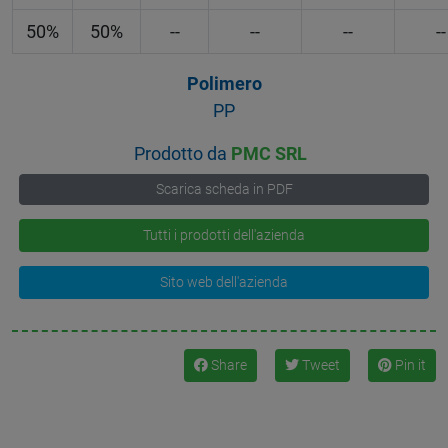
50%
50%
--
--
--
--
Polimero
PP
Prodotto da
PMC SRL
Scarica scheda in PDF
Tutti i prodotti dell'azienda
Sito web dell'azienda
Share
Tweet
Pin it