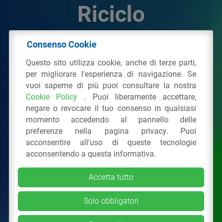
Riciclo
Consenso Cookie
© 2026 - IPPR Istituto per la Promozione delle
Questo sito utilizza cookie, anche di terze parti,
Plastiche da Riciclo
per migliorare l'esperienza di navigazione. Se
C.F. 97381090154
vuoi saperne di più puoi consultare la nostra
Cookie Policy
. Puoi liberamente accettare,
Via San Vittore 36
20123
Milano
(MI)
negare o revocare il tuo consenso in qualsiasi
Tel.: 02 43928225.
momento accedendo al pannello delle
preferenze nella pagina privacy. Puoi
acconsentire all'uso di queste tecnologie
Tutti i diritti riservati
Privacy Policy
&
Cookie
acconsentendo a questa informativa.
Accetta tutto
Solo obbligatori