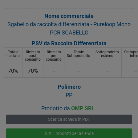
Nome commerciale
Sgabello da raccolta differenziata - Pureloop Mono
PCR SGABELLO
PSV da Raccolta Differenziata
Totale
Riciclato
Riciclato
Totale
Sottoprodotto
Sottopr
riciclato
post-
pre-
Sottoprodotto
esterno
inte
consumo
consumo
70%
70%
--
--
--
--
Polimero
PP
Prodotto da
OMP SRL
Scarica scheda in PDF
Tutti i prodotti dell'azienda