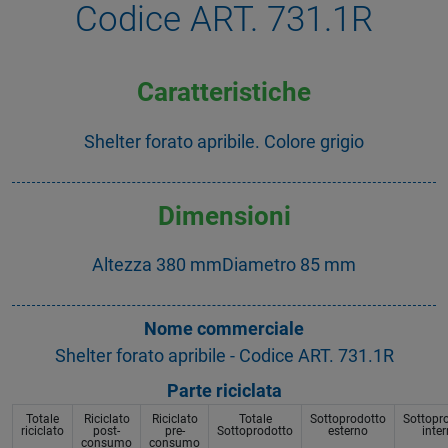
Codice ART. 731.1R
Caratteristiche
Shelter forato apribile. Colore grigio
Dimensioni
Altezza 380 mmDiametro 85 mm
Nome commerciale
Shelter forato apribile - Codice ART. 731.1R
Parte riciclata
Totale
Riciclato
Riciclato
Totale
Sottoprodotto
Sottopr
riciclato
post-
pre-
Sottoprodotto
esterno
inte
consumo
consumo