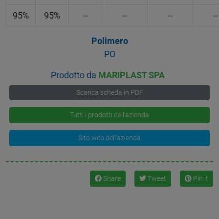
95%
95%
--
--
--
--
Polimero
PO
Prodotto da
MARIPLAST SPA
Scarica scheda in PDF
Tutti i prodotti dell'azienda
Sito web dell'azienda
Share
Tweet
Pin it