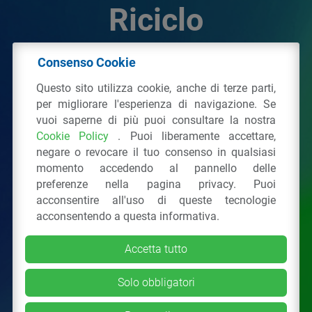
Riciclo
Consenso Cookie
© 2026 - IPPR Istituto per la Promozione delle
Questo sito utilizza cookie, anche di terze parti,
Plastiche da Riciclo
per migliorare l'esperienza di navigazione. Se
C.F. 97381090154
vuoi saperne di più puoi consultare la nostra
Cookie Policy
. Puoi liberamente accettare,
Via San Vittore 36
20123
Milano
(MI)
negare o revocare il tuo consenso in qualsiasi
Tel.: 02 43928225.
momento accedendo al pannello delle
preferenze nella pagina privacy. Puoi
acconsentire all'uso di queste tecnologie
Tutti i diritti riservati
Privacy Policy
&
Cookie
acconsentendo a questa informativa.
Accetta tutto
Solo obbligatori