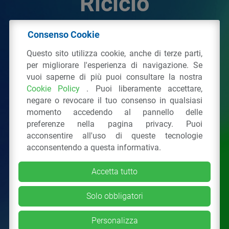
Riciclo
Consenso Cookie
© 2026 - IPPR Istituto per la Promozione delle
Questo sito utilizza cookie, anche di terze parti,
Plastiche da Riciclo
per migliorare l'esperienza di navigazione. Se
C.F. 97381090154
vuoi saperne di più puoi consultare la nostra
Cookie Policy
. Puoi liberamente accettare,
Via San Vittore 36
20123
Milano
(MI)
negare o revocare il tuo consenso in qualsiasi
Tel.: 02 43928225.
momento accedendo al pannello delle
preferenze nella pagina privacy. Puoi
acconsentire all'uso di queste tecnologie
Tutti i diritti riservati
Privacy Policy
&
Cookie
acconsentendo a questa informativa.
Accetta tutto
Solo obbligatori
Personalizza