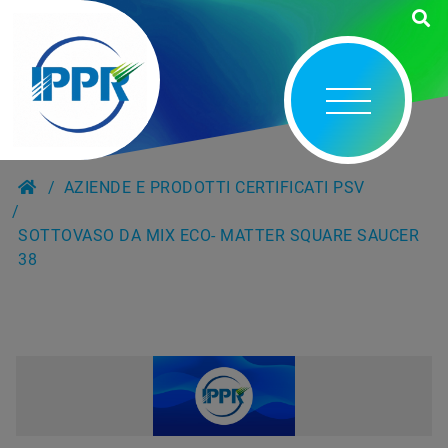
AZIENDE E PRODOTTI CERTIFICATI PSV
SOTTOVASO DA MIX ECO- MATTER SQUARE SAUCER
38