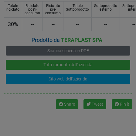
Totale
Riciclato
Riciclato
Totale
Sottoprodotto
Sottopr
riciclato
post-
pre-
Sottoprodotto
esterno
inte
consumo
consumo
30%
--
--
--
--
--
Prodotto da
TERAPLAST SPA
Scarica scheda in PDF
Tutti i prodotti dell'azienda
Sito web dell'azienda
Share
Tweet
Pin it