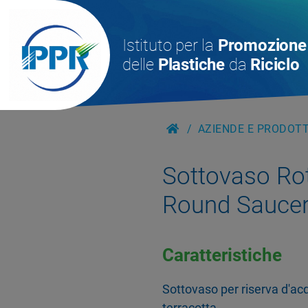
Istituto per la
Promozione
delle
Plastiche
da
Riciclo
AZIENDE E PRODOTTI
Sottovaso Ro
Round Saucer
Caratteristiche
Sottovaso per riserva d'acq
terracotta