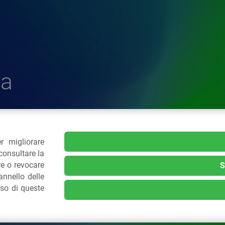
a
r migliorare
delle Plastiche
consultare la
re o revocare
S
nnello delle
.: 02 43928225.
uso di queste
kie