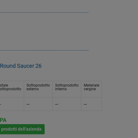
 Round Saucer 26
otale
Sottoprodotto
Sottoprodotto
Materiale
ottoprodotto
esterno
interno
vergine
-
--
--
--
SPA
i prodotti dell'azienda