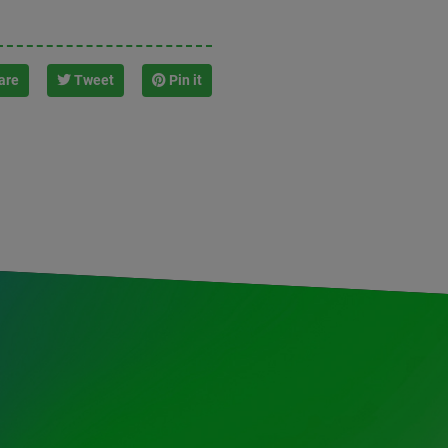
are
Tweet
Pin it