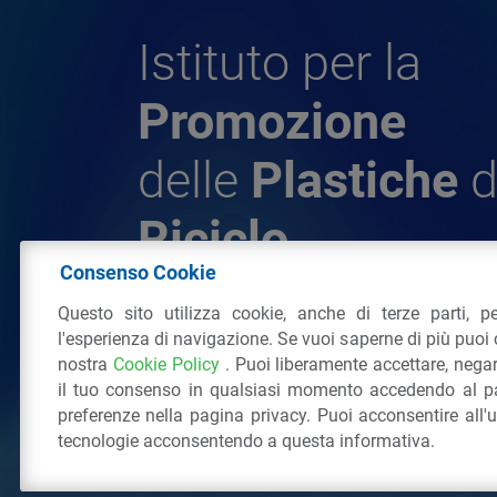
Istituto per la
Promozione
delle
Plastiche
d
Riciclo
Consenso Cookie
Questo sito utilizza cookie, anche di terze parti, pe
© 2026 - IPPR Istituto per la Promozione 
l'esperienza di navigazione. Se vuoi saperne di più puoi 
da Riciclo
nostra
Cookie Policy
. Puoi liberamente accettare, nega
C.F. 97381090154
il tuo consenso in qualsiasi momento accedendo al pa
Via San Vittore 36
20123
Milano
(MI)
Tel
preferenze nella pagina privacy. Puoi acconsentire all'
tecnologie acconsentendo a questa informativa.
Tutti i diritti riservati
Privacy Policy
&
Coo