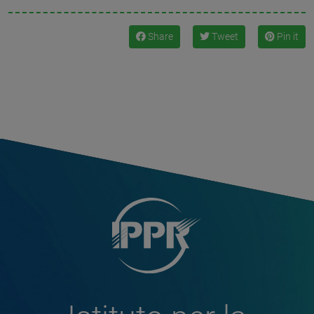
Share
Tweet
Pin it