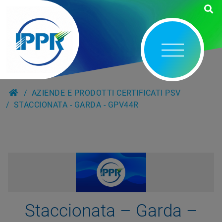
AZIENDE E PRODOTTI CERTIFICATI PSV
STACCIONATA - GARDA - GPV44R
Staccionata – Garda –