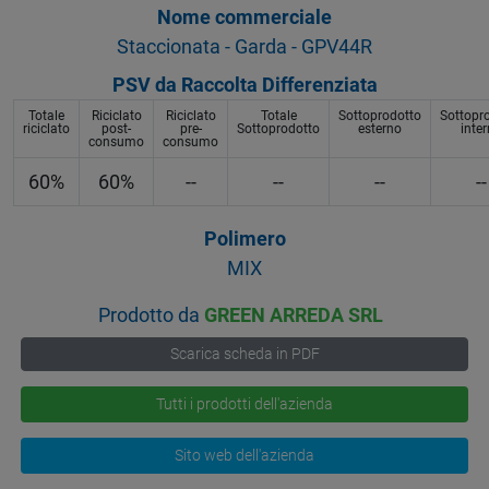
Nome commerciale
Staccionata - Garda - GPV44R
PSV da Raccolta Differenziata
Totale
Riciclato
Riciclato
Totale
Sottoprodotto
Sottopr
riciclato
post-
pre-
Sottoprodotto
esterno
inte
consumo
consumo
60%
60%
--
--
--
--
Polimero
MIX
Prodotto da
GREEN ARREDA SRL
Scarica scheda in PDF
Tutti i prodotti dell'azienda
Sito web dell'azienda