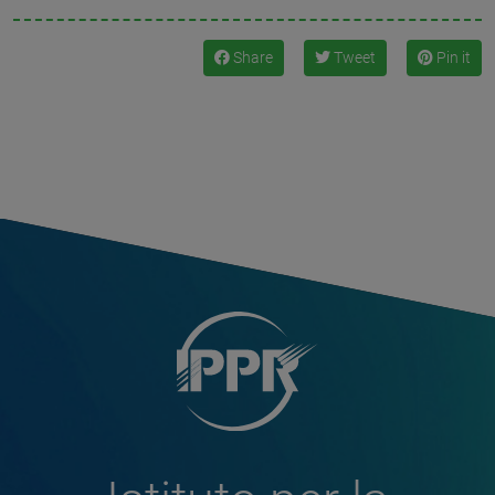
Share
Tweet
Pin it