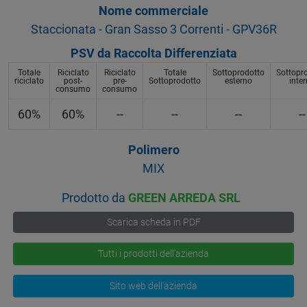
Nome commerciale
Staccionata - Gran Sasso 3 Correnti - GPV36R
PSV da Raccolta Differenziata
Totale
Riciclato
Riciclato
Totale
Sottoprodotto
Sottopr
riciclato
post-
pre-
Sottoprodotto
esterno
inte
consumo
consumo
60%
60%
--
--
--
--
Polimero
MIX
Prodotto da
GREEN ARREDA SRL
Scarica scheda in PDF
Tutti i prodotti dell'azienda
Sito web dell'azienda