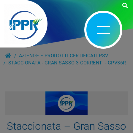
AZIENDE E PRODOTTI CERTIFICATI PSV
STACCIONATA - GRAN SASSO 3 CORRENTI - GPV36R
Staccionata – Gran Sasso