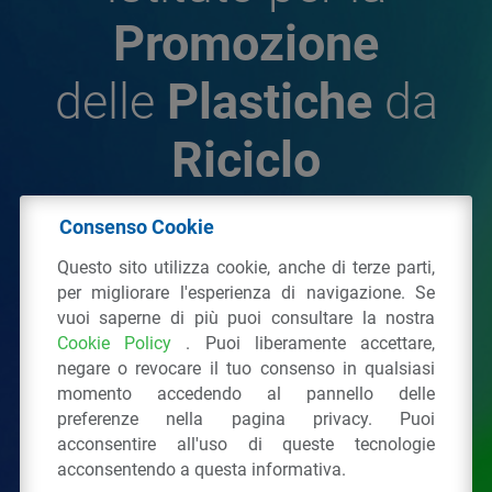
Promozione
delle
Plastiche
da
Riciclo
Consenso Cookie
© 2026 - IPPR Istituto per la Promozione delle
Questo sito utilizza cookie, anche di terze parti,
Plastiche da Riciclo
per migliorare l'esperienza di navigazione. Se
C.F. 97381090154
vuoi saperne di più puoi consultare la nostra
Cookie Policy
. Puoi liberamente accettare,
Via San Vittore 36
20123
Milano
(MI)
negare o revocare il tuo consenso in qualsiasi
Tel.: 02 43928225.
momento accedendo al pannello delle
preferenze nella pagina privacy. Puoi
acconsentire all'uso di queste tecnologie
Tutti i diritti riservati
Privacy Policy
&
Cookie
acconsentendo a questa informativa.