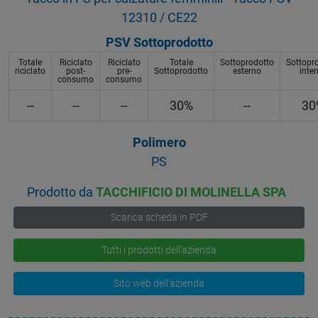
12310 / CE22
PSV Sottoprodotto
Totale
Riciclato
Riciclato
Totale
Sottoprodotto
Sottopr
riciclato
post-
pre-
Sottoprodotto
esterno
inte
consumo
consumo
--
--
--
30%
--
30
Polimero
PS
Prodotto da
TACCHIFICIO DI MOLINELLA SPA
Scarica scheda in PDF
Tutti i prodotti dell'azienda
Sito web dell'azienda