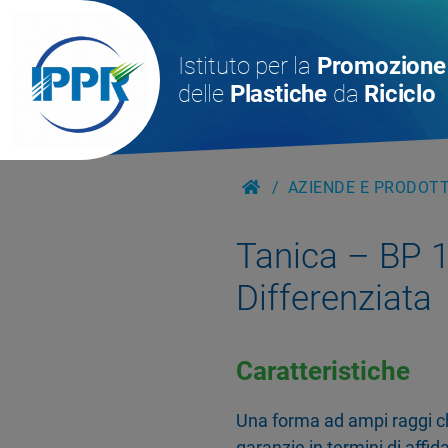
Istituto per la
Promozione
delle
Plastiche
da
Riciclo
AZIENDE E PRODOTTI
Tanica – BP 
Differenziata
Caratteristiche
Una forma ad ampi raggi c
garanzie in termini di affi