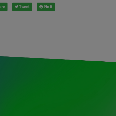
are
Tweet
Pin it