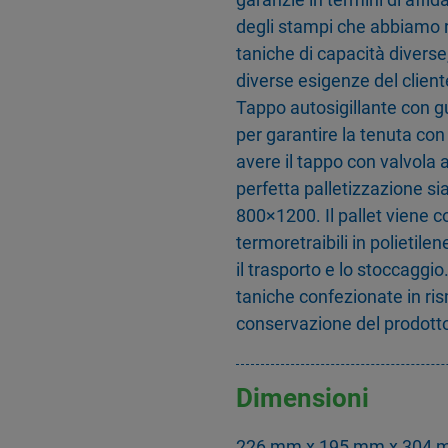
degli stampi che abbiamo r
taniche di capacità diverse
diverse esigenze del client
Tappo autosigillante con gu
per garantire la tenuta con o
avere il tappo con valvola 
perfetta palletizzazione s
800×1200. Il pallet viene 
termoretraibili in polietile
il trasporto e lo stoccaggio
taniche confezionate in ri
conservazione del prodotto
Dimensioni
226 mm x 195 mm x 304 mm.