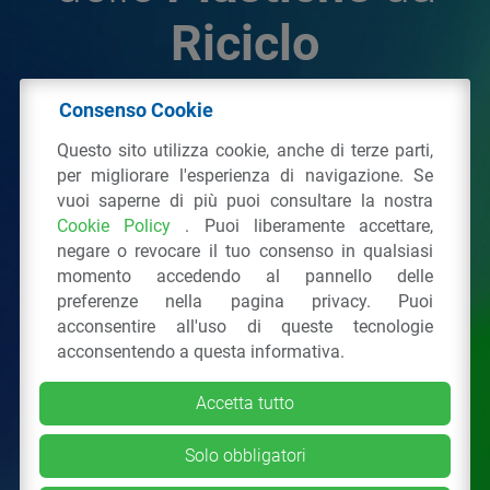
Riciclo
Consenso Cookie
© 2026 - IPPR Istituto per la Promozione delle
Questo sito utilizza cookie, anche di terze parti,
Plastiche da Riciclo
per migliorare l'esperienza di navigazione. Se
C.F. 97381090154
vuoi saperne di più puoi consultare la nostra
Cookie Policy
. Puoi liberamente accettare,
Via San Vittore 36
20123
Milano
(MI)
negare o revocare il tuo consenso in qualsiasi
Tel.: 02 43928225.
momento accedendo al pannello delle
preferenze nella pagina privacy. Puoi
acconsentire all'uso di queste tecnologie
Tutti i diritti riservati
Privacy Policy
&
Cookie
acconsentendo a questa informativa.
Accetta tutto
Solo obbligatori