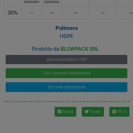
consumo
consumo
30%
--
--
--
--
--
Polimero
HDPE
Prodotto da
BLOWPACK SRL
Scarica scheda in PDF
Tutti i prodotti dell'azienda
Sito web dell'azienda
Share
Tweet
Pin it