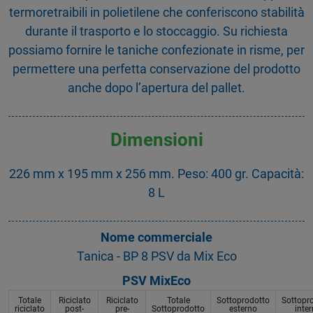
termoretraibili in polietilene che conferiscono stabilità
durante il trasporto e lo stoccaggio. Su richiesta
possiamo fornire le taniche confezionate in risme, per
permettere una perfetta conservazione del prodotto
anche dopo l’apertura del pallet.
Dimensioni
226 mm x 195 mm x 256 mm. Peso: 400 gr. Capacità:
8 L
Nome commerciale
Tanica - BP 8 PSV da Mix Eco
PSV MixEco
Totale
Riciclato
Riciclato
Totale
Sottoprodotto
Sottopr
riciclato
post-
pre-
Sottoprodotto
esterno
inte