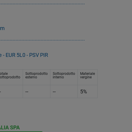
mm
e - EUR 5L0 - PSV PIR
otale
Sottoprodotto
Sottoprodotto
Materiale
ottoprodotto
esterno
interno
vergine
-
--
--
5%
LIA SPA