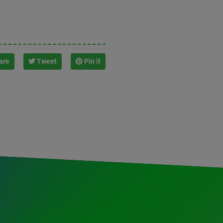
are
Tweet
Pin it