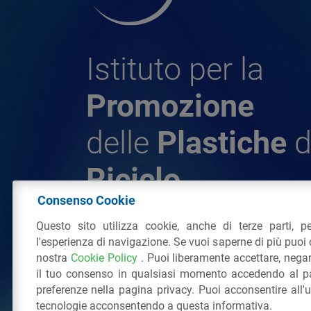
Istituto per la
Promozione
delle
Plastiche
d
Riciclo
Consenso Cookie
Questo sito utilizza cookie, anche di terze parti, pe
© 2026 - IPPR Istituto per la Promozione 
l'esperienza di navigazione. Se vuoi saperne di più puoi 
da Riciclo
nostra
Cookie Policy
. Puoi liberamente accettare, nega
C.F. 97381090154
il tuo consenso in qualsiasi momento accedendo al pa
Via San Vittore 36
20123
Milano
(MI)
Tel
preferenze nella pagina privacy. Puoi acconsentire all'
tecnologie acconsentendo a questa informativa.
Tutti i diritti riservati
Privacy Policy
&
Coo