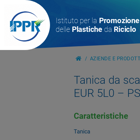
Istituto per la
Promozione
delle
Plastiche
da
Riciclo
AZIENDE E PRODOTTI
Tanica da sca
EUR 5L0 – PS
Caratteristiche
Tanica