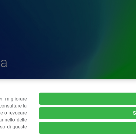
a
r migliorare
delle Plastiche
consultare la
re o revocare
S
nnello delle
.: 02 43928225.
uso di queste
kie