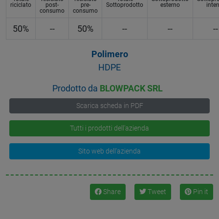
riciclato
post-
pre-
Sottoprodotto
esterno
inte
consumo
consumo
50%
--
50%
--
--
--
Polimero
HDPE
Prodotto da
BLOWPACK SRL
Scarica scheda in PDF
Tutti i prodotti dell'azienda
Sito web dell'azienda
Share
Tweet
Pin it