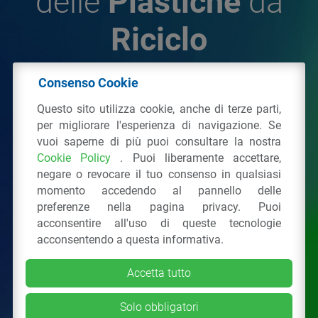
delle
Plastiche
da
Riciclo
Consenso Cookie
© 2026 - IPPR Istituto per la Promozione delle
Questo sito utilizza cookie, anche di terze parti,
Plastiche da Riciclo
per migliorare l'esperienza di navigazione. Se
C.F. 97381090154
vuoi saperne di più puoi consultare la nostra
Cookie Policy
. Puoi liberamente accettare,
Via San Vittore 36
20123
Milano
(MI)
negare o revocare il tuo consenso in qualsiasi
Tel.: 02 43928225.
momento accedendo al pannello delle
preferenze nella pagina privacy. Puoi
acconsentire all'uso di queste tecnologie
Tutti i diritti riservati
Privacy Policy
&
Cookie
acconsentendo a questa informativa.
Accetta tutto
Solo obbligatori