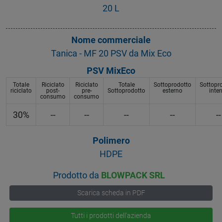
20 L
Nome commerciale
Tanica - MF 20 PSV da Mix Eco
PSV MixEco
Totale
Riciclato
Riciclato
Totale
Sottoprodotto
Sottopr
riciclato
post-
pre-
Sottoprodotto
esterno
inte
consumo
consumo
30%
--
--
--
--
--
Polimero
HDPE
Prodotto da
BLOWPACK SRL
Scarica scheda in PDF
Tutti i prodotti dell'azienda