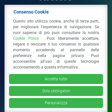
Consenso Cookie
© 2026 - IPPR Istituto per la Promozione delle
Questo sito utilizza cookie, anche di terze parti,
Plastiche da Riciclo
per migliorare l'esperienza di navigazione. Se
C.F. 97381090154
vuoi saperne di più puoi consultare la nostra
Cookie Policy
. Puoi liberamente accettare,
Via San Vittore 36
20123
Milano
(MI)
negare o revocare il tuo consenso in qualsiasi
Tel.: 02 43928225.
momento accedendo al pannello delle
preferenze nella pagina privacy. Puoi
acconsentire all'uso di queste tecnologie
Tutti i diritti riservati
Privacy Policy
&
Cookie
acconsentendo a questa informativa.
Accetta tutto
Solo obbligatori
Personalizza