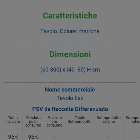
Caratteristiche
Tavolo. Colore: marrone
Dimensioni
(60-300) x (40- 80) H cm
Nome commerciale
Tavolo flex
PSV da Raccolta Differenziata
Totale
Riciclato
Riciclato
Totale
Sottoprodotto
Sottopr
riciclato
post-
pre-
Sottoprodotto
esterno
inte
consumo
consumo
95%
95%
--
--
--
--