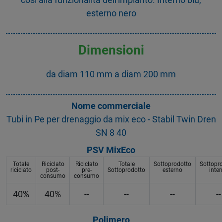
esterno nero
Dimensioni
da diam 110 mm a diam 200 mm
Nome commerciale
Tubi in Pe per drenaggio da mix eco - Stabil Twin Dren
SN 8 40
PSV MixEco
Totale
Riciclato
Riciclato
Totale
Sottoprodotto
Sottopr
riciclato
post-
pre-
Sottoprodotto
esterno
inte
consumo
consumo
40%
40%
--
--
--
--
Polimero