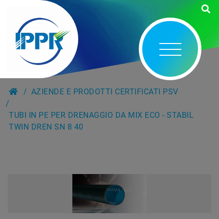
AZIENDE E PRODOTTI CERTIFICATI PSV
TUBI IN PE PER DRENAGGIO DA MIX ECO - STABIL
TWIN DREN SN 8 40